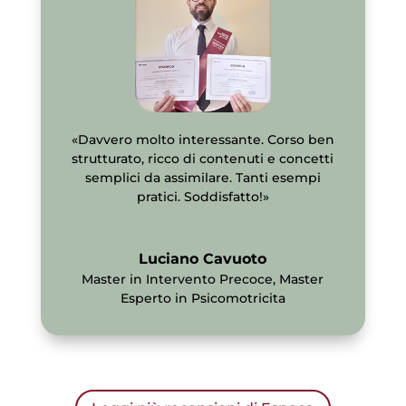
«Davvero molto interessante. Corso ben
strutturato, ricco di contenuti e concetti
semplici da assimilare. Tanti esempi
pratici. Soddisfatto!»
Luciano Cavuoto
Master in Intervento Precoce
,
Master
Esperto in Psicomotricita