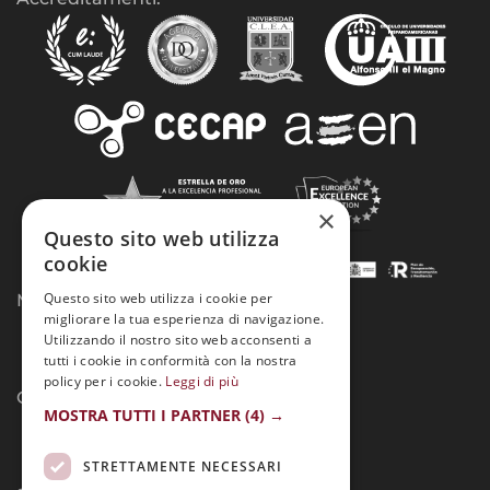
×
Questo sito web utilizza
cookie
Questo sito web utilizza i cookie per
Modalità di pagamento:
migliorare la tua esperienza di navigazione.
Utilizzando il nostro sito web acconsenti a
tutti i cookie in conformità con la nostra
policy per i cookie.
Leggi di più
Contatto:
MOSTRA TUTTI I PARTNER
(4) →
STRETTAMENTE NECESSARI